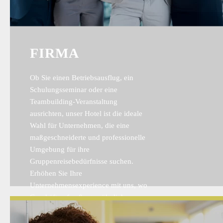
FIRMA
Ob Sie einen Betriebsausflug, ein
Schulungsseminar oder eine
Teambuilding-Veranstaltung
ausrichten, unser Hotel ist die ideale
Wahl für Unternehmen, die eine
maßgeschneiderte und professionelle
Umgebung für ihre
Gruppenreisebedürfnisse suchen.
Erhöhen Sie Ihre
Unternehmensexperience mit uns, wo
Geschäft auf außergewöhnliche
Gastfreundschaft trifft.