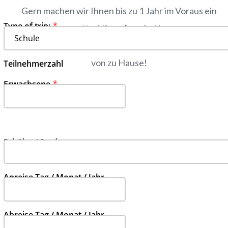
Gern machen wir Ihnen bis zu 1 Jahr im Voraus ein
Type of trip:‍‍‍
attraktives Angebot!
Werden Sie unser Gast und entdecken Sie Berlin
von zu Hause!
Teilnehmerzahl
Erwachsene
Schüler / Studenten
Anreise Tag / Monat / Jahr
Abreise Tag / Monat / Jahr