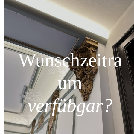
Wunschzeitra
um
verfübgar?