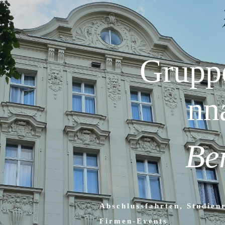
Grupp
nn
Be
Abschlussfahrten, Studienr
Firmen-Events