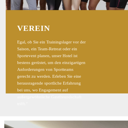
VEREIN
Egal, ob Sie ein Trainingslager vor der
Saison, ein Team-Retreat oder ein
Sportevent planen, unser Hotel ist
bestens gerüstet, um den einzigartigen
Anforderungen von Sportteams
gerecht zu werden. Erleben Sie eine
herausragende sportliche Erfahrung
bei uns, wo Engagement auf
außergewöhnliche Gastfreundschaft
trifft."